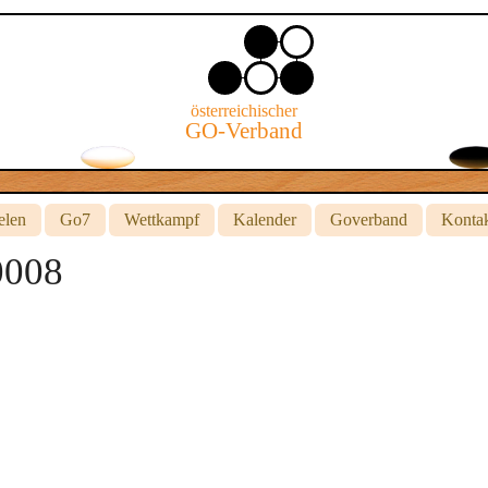
österreichischer
GO-Verband
elen
Go7
Wettkampf
Kalender
Goverband
Konta
0008