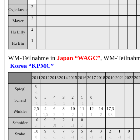
2
Cvjetkovic
3
Mayer
2
Hu Lilly
1
Hu Bin
WM-Teilnahme in
Japan “WAGC”
, WM-Teilnahm
Korea “KPMC”
2011
2012
2013
2014
2015
2016
2017
2018
2019
2021
2022
20
0
Spiegl
-1
6
5
4
3
2
1
0
Scheid
-1
-1
-1
-1
-1
-1
-1
2,5
4
6
8
10
11
12
14
17,3
Winkler
1
1,5
2
2
2
1
1
2
3,3
10
9
3
2
1
0
Schnider
-1
-1
-5
-1
-1
-1
10
9
8
7
6
5
4
3
2
1
0
Szabo
6
-1
-1
-1
-1
-1
-1
-1
-1
-1
-1