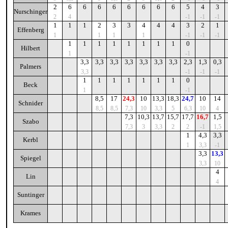
2
6
6
6
6
6
6
6
6
5
4
3
Nurschinger
2
4
-1
-1
-1
1
1
1
2
3
3
4
4
4
3
2
1
Effenberg
1
1
1
1
-1
-1
-1
1
1
1
1
1
1
1
1
0
Hilbert
1
-1
3,3
3,3
3,3
3,3
3,3
3,3
3,3
2,3
1,3
0,3
Palmers
3,3
-1
-1
-1
1
1
1
1
1
1
1
0
Beck
1
-1
8,5
17
24,3
10
13,3
18,3
24,7
10
14
Schnider
8,5
8,5
7,3
10
3,3
5
6,3
10
4
7,3
10,3
13,7
15,7
17,7
16,7
1,5
Szabo
7,3
3
3,3
2
2
-1
1,5
1
4,3
3,3
Kerbl
1
3,3
-1
3,3
13,3
Spiegel
3,3
10
4
Lin
4
Suntinger
Krames