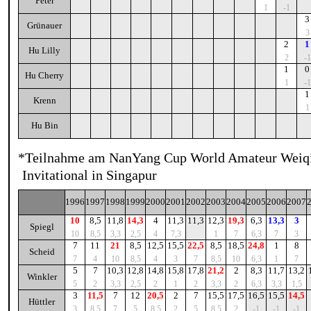
Peter
1
-1
3
Grünauer
3
2
1
Hu Lilly
2
-1
1
0
Hu Cherry
1
-1
1
Krenn
1
Hu Bin
*Teilnahme am NanYang Cup World Amateur Weiq
Invitational in Singapur
1996
1997
1998
1999
2000
2001
2002
2003
2004
2005
2006
2007
10
8,5
11,8
14,3
4
11,3
11,3
12,3
19,3
6,3
13,3
3
Spiegl
10
8,5
3,3
2,5
4
7,3
1
7
6,3
7
3
7
11
21
8,5
12,5
15,5
22,5
8,5
18,5
24,8
1
8
Scheid
7
4
10
8,5
4
3
7
8,5
10
6,3
1
7
5
7
10,3
12,8
14,8
15,8
17,8
21,2
2
8,3
11,7
13,2
Winkler
5
2
3,3
2,5
2
1
2
3,3
2
6,3
3,3
1,5
3
11,5
7
12
20,5
2
7
15,5
17,5
16,5
15,5
14,5
Hüttler
3
8,5
7
5
8,5
2
5
8,5
2
-1
-1
-1