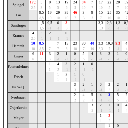
17,5
3
8
13
19
24
34
7
17
22
29
3
Spiegel
2,5
3
5
5
6
5
10
7
10
5
7
1
8,5
19
29
39
46
3
8
15
25
35
4
Lin
8,5
10
10
10
7
3
5
7
10
10
7
1,5
0,5
0
3
3,3
2,3
1,3
0,
Suntinger
1,5
-1
-1
3
3,3
-1
-1
-1
4
3
2
1
0
Krames
2,5
-1
-1
-1
-1
10
8,5
7
13
23
30
40
3,3
10,3
9,3
4
Hamrah
10
8,5
7
7
6
10
7
10
3,3
7
-1
4
6
11
3
2
1
0
5
4
3
2
1
0
Unger
6
5
3
-1
-1
-1
5
-1
-1
-1
-1
-1
1
4
3
2
1
0
Forstenlehner
1
3
-1
-1
-1
-1
1
2
1
0
Frisch
1
1
-1
-1
3
2
1
0
3
2
1
Hu W-Q.
3
-1
-1
-1
3
-1
-1
2
4
5
4
3
5
7
Neubauer
2
2
1
-1
-1
5
2
3
2
1
0
4
Cvjetkovic
3
-1
-1
-1
4
1
3
Mayer
1
2
1
0