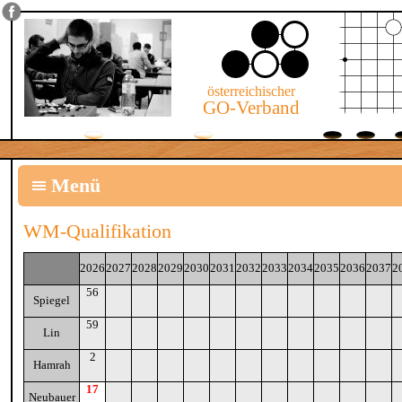
österreichischer
GO-Verband
Menü
WM-Qualifikation
2026
2027
2028
2029
2030
2031
2032
2033
2034
2035
2036
2037
2
56
Spiegel
59
Lin
2
Hamrah
17
Neubauer