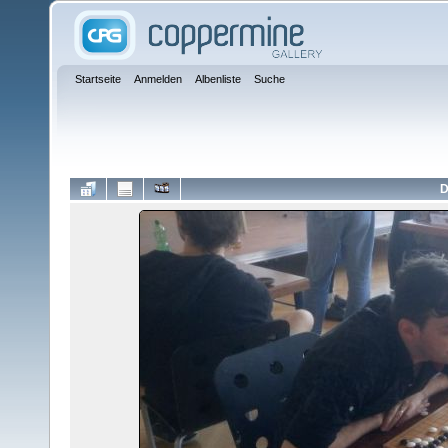
Startseite
Anmelden
Albenliste
Suche
D